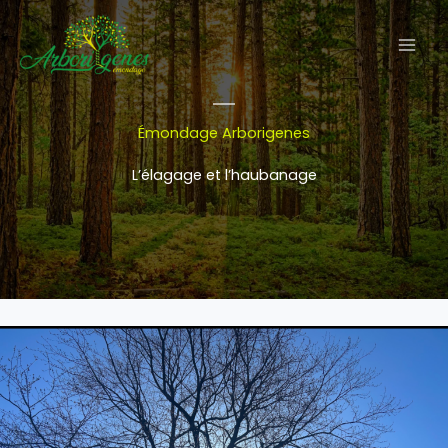
Aller
au
contenu
Émondage Arborigenes
L’élagage et l’haubanage