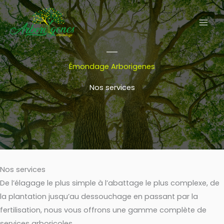
Aller
au
contenu
Émondage Arborigenes
Nos services
Nos services
De l’élagage le plus simple à l’abattage le plus complexe, de
la plantation jusqu’au dessouchage en passant par la
fertilisation, nous vous offrons une gamme complète de
services arboricoles.