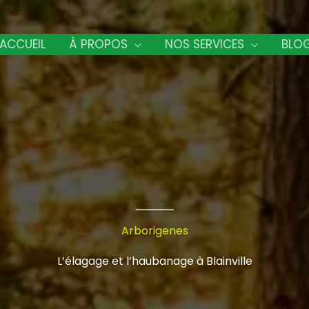
ACCUEIL
À PROPOS
NOS SERVICES
BLO
Arborigenes
L’élagage et l’haubanage à Blainville